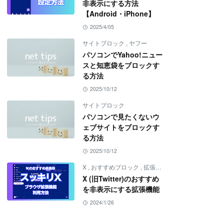
非表示にする方法
【Android・iPhone】
2025/4/05
サイトブロック
,
ヤフー
パソコンでYahoo!ニュー
スと知恵袋をブロックす
る方法
2025/10/12
サイトブロック
パソコンで見たくないウ
ェブサイトをブロックす
る方法
2025/10/12
X
,
おすすめブロック
,
拡張機能
X (旧Twitter)のおすすめ
を非表示にする拡張機能
2024/1/26