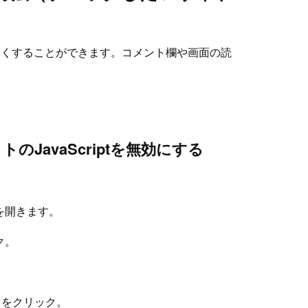
）
見づらくすることができます。コメント欄や画面の読
のJavaScriptを無効にする
を開きます。
ク。
t」をクリック。