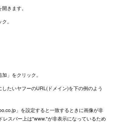
を開きます。
ック。
追加」をクリック。
にしたいヤフーのURL(ドメイン)を下の例のよう
.yahoo.co.jp」を設定すると一致するときに画像が非
アドレスバー上は"www."が非表示になっているため