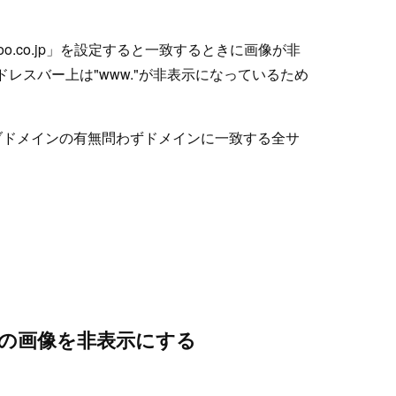
.yahoo.co.jp」を設定すると一致するときに画像が非
アドレスバー上は"www."が非表示になっているため
するとサブドメインの有無問わずドメインに一致する全サ
トの画像を非表示にする